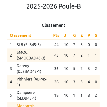
2025-2026 Poule-B
Classement
Classement
Pts
J
G
E
P
S
1
SLB (SLB45-5)
44
10
7
3
0
0
SMOC
2
43
10
7
2
1
1
(SMOCBAD45-3)
Darvoy
3
36
10
5
2
3
2
(DJSBAD45-1)
Pithiviers (ABP45-
4
28
10
3
3
4
0
1)
Dampierre
5
18
10
1
1
8
2
(SEDB45-1)
Montargis