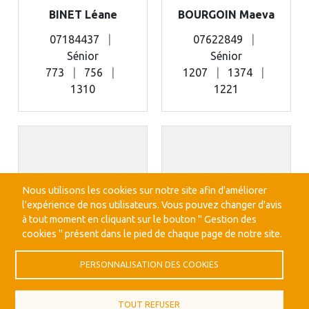
BINET Léane
BOURGOIN Maeva
07184437
|
07622849
|
Sénior
Sénior
773
|
756
|
1207
|
1374
|
1310
1221
Nous utilisons les cookies sur notre site afin d'améliorer
l'expérience de nos utilisateurs. Vous pouvez changer d'avis
à tout moment en cliquant sur le bouton " Gestion des
cookies " présent dans le pied de chaque page de notre site.
PERSONNALISATION DES COOKIES
TOUT REFUSER