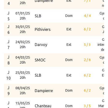
Dampierre
Ext
7 / 1
cen
20h
4
nuc
J
07/01/25
Gymn
SLB
Dom
4 / 4
20h
cha
5
J
30/01/25
Gym
Pithiviers
Ext
6 / 2
20h
Joi
6
Gym
J
24/02/25
Darvoy
Ext
5 / 3
interc
20h
7
de D
J
04/03/25
Gymn
SMOC
Dom
2 / 6
20h
cha
8
Gym
J
25/03/25
SLB
Ext
6 / 2
Eli
20h
10
To
J
08/04/25
Gymn
Dampierre
Dom
6 / 2
20h
cha
9
Gym
J
15/05/25
Chanteau
Dom
3 / 5
Marie