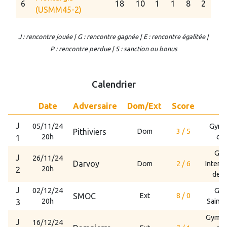
6
18
10
1
1
8
2
(USMM45-2)
J : rencontre jouée | G : rencontre gagnée | E : rencontre égalitée |
P : rencontre perdue | S : sanction ou bonus
Calendrier
Date
Adversaire
Dom/Ext
Score
L
J
05/11/24
Gymn
Pithiviers
Dom
3 / 5
20h
cha
1
Gym
J
26/11/24
Darvoy
Dom
2 / 6
Interc
20h
2
de D
J
02/12/24
Gym
SMOC
Ext
8 / 0
20h
Saint
3
Gymnas
J
16/12/24