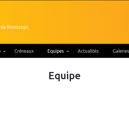
 de Montargis
b
Créneaux
Equipes
Actualités
Galerie
Equipe