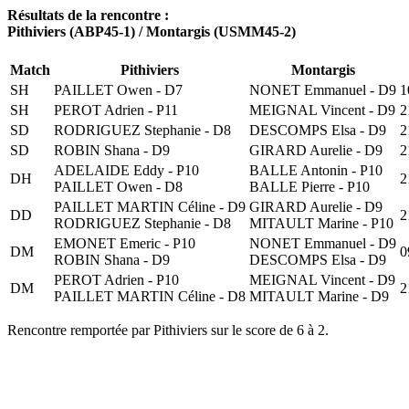
Résultats de la rencontre :
Pithiviers (ABP45-1) / Montargis (USMM45-2)
Match
Pithiviers
Montargis
SH
PAILLET Owen - D7
NONET Emmanuel - D9
1
SH
PEROT Adrien - P11
MEIGNAL Vincent - D9
2
SD
RODRIGUEZ Stephanie - D8
DESCOMPS Elsa - D9
2
SD
ROBIN Shana - D9
GIRARD Aurelie - D9
2
ADELAIDE Eddy - P10
BALLE Antonin - P10
DH
2
PAILLET Owen - D8
BALLE Pierre - P10
PAILLET MARTIN Céline - D9
GIRARD Aurelie - D9
DD
2
RODRIGUEZ Stephanie - D8
MITAULT Marine - P10
EMONET Emeric - P10
NONET Emmanuel - D9
DM
0
ROBIN Shana - D9
DESCOMPS Elsa - D9
PEROT Adrien - P10
MEIGNAL Vincent - D9
DM
2
PAILLET MARTIN Céline - D8
MITAULT Marine - D9
Rencontre remportée par Pithiviers sur le score de 6 à 2.