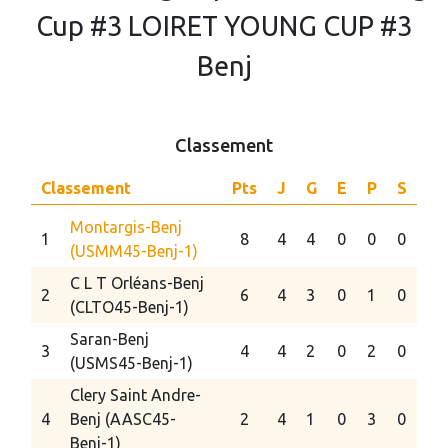
Cup #3 LOIRET YOUNG CUP #3
Benj
Classement
Classement
Pts
J
G
E
P
S
Montargis-Benj
1
8
4
4
0
0
0
(USMM45-Benj-1)
C L T Orléans-Benj
2
6
4
3
0
1
0
(CLTO45-Benj-1)
Saran-Benj
3
4
4
2
0
2
0
(USMS45-Benj-1)
Clery Saint Andre-
4
Benj (AASC45-
2
4
1
0
3
0
Benj-1)