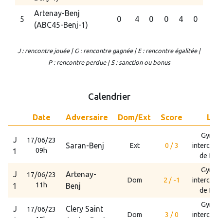
Artenay-Benj
5
0
4
0
0
4
0
(ABC45-Benj-1)
J : rencontre jouée | G : rencontre gagnée | E : rencontre égalitée |
P : rencontre perdue | S : sanction ou bonus
Calendrier
Date
Adversaire
Dom/Ext
Score
Li
Gymn
J
17/06/23
Saran-Benj
Ext
0 / 3
interco
09h
1
de Da
Gymn
J
Artenay-
17/06/23
Dom
2 / -1
interco
11h
1
Benj
de Da
Gymn
J
Clery Saint
17/06/23
Dom
3 / 0
interco