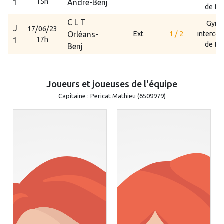
15h
1
Andre-Benj
de Da
C L T
Gymn
J
17/06/23
Orléans-
Ext
1 / 2
interco
17h
1
de Da
Benj
Joueurs et joueuses de l'équipe
Capitaine : Pericat Mathieu (6509979)